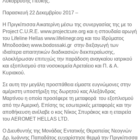
Λυκόβρυσης Πεύκης.
Παρασκευή 22 Δεκεμβρίου 2017 –
Η Πριγκίπισσα Αικατερίνη μέσω της συνεργασίας της με το
Project C.U.R.E. www.projectcure.org και η σπουδαία αρωγή
του Lifeline Hellas www.lifelinegr.org και του Ιδρύματος
Μποδοσάκη www.bodossaki.gr στην διεξαγωγή των
ιδιαίτερα απαιτητικών διαδικασιών διεκπεραίωσης,
ολοκλήρωσαν επιτυχώς την παράδοση αναγκαίου ιατρικού
και εξοπλισμού στα νοσοκομεία Αρεταίειο και Π. & A.
Κυριακού.
Σε αυτη την μεγάλη προσπάθεια είμαστε ευγνώμονες στην
αμέριστη υποστήριξη της δωρητού κας Αλεξάνδρας
Μαρτίνου η οποία προσέφερε τη μεταφορά του εξοπλισμού
από την Αμερική. Επίσης τις εσωτερικές μεταφορές και την
αποθήκευση ανέλαβε ο κος Νίκος Σπυράκος και η εταιρεία
του ΑΕRΟΜΕΤ HELLAS LTD.
Ο Διευθυντής της Μονάδας Εντατικής Θεραπείας Νεογνών
Δρ. Ιωάννης Παπαδάτος ευχαρίστησε θερμά την Πριγκίπισσα