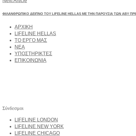
Next Article
ΦΙΛΑΝΘΡΩΠΙΚΟ ΔΕΙΠΝΟ ΤΟΥ LIFELINE HELLAS ΜΕ ΤΗΝ ΠΑΡΟΥΣΙΑ ΤΩΝ ΑΒΥ ΠΡΙ
ΑΡΧΙΚΗ
LIFELINE HELLAS
ΤΟ ΕΡΓΟ ΜΑΣ
NEA
ΥΠΟΣΤΗΡΙΚΤΕΣ
ΕΠΙΚΟΙΝΩΝΙΑ
Στο Lifeline Hellas δημιουργούμε δράσεις, κινητοποιούμε ομάδες 
Ιδρυμάτων και την παροχή άμεσης βοήθειας σε περιόδους κρίσης, ό
Σύνδεσμοι
LIFELINE LONDON
LIFELINE NEW YORK
LIFELINE CHICAGO