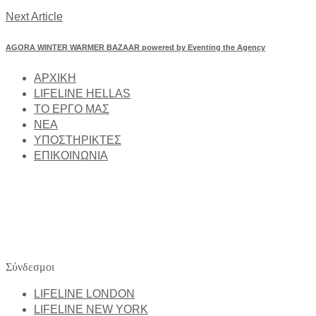
Next Article
AGORA WINTER WARMER BAZAAR powered by Eventing the Agency
ΑΡΧΙΚΗ
LIFELINE HELLAS
ΤΟ ΕΡΓΟ ΜΑΣ
NEA
ΥΠΟΣΤΗΡΙΚΤΕΣ
ΕΠΙΚΟΙΝΩΝΙΑ
Στο Lifeline Hellas δημιουργούμε δράσεις, κινητοποιούμε ομάδες 
Ιδρυμάτων και την παροχή άμεσης βοήθειας σε περιόδους κρίσης, ό
Σύνδεσμοι
LIFELINE LONDON
LIFELINE NEW YORK